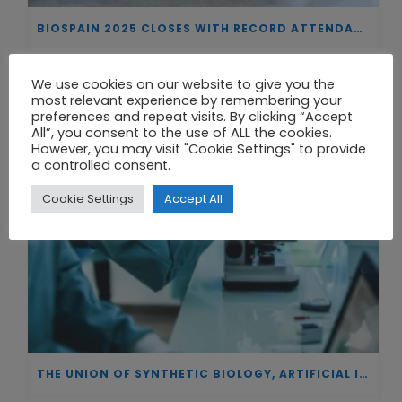
BIOSPAIN 2025 CLOSES WITH RECORD ATTENDANCE AND PASSES THE BATON TO BILBAO AS 2026 HOST CITY
We use cookies on our website to give you the
most relevant experience by remembering your
preferences and repeat visits. By clicking “Accept
All”, you consent to the use of ALL the cookies.
However, you may visit "Cookie Settings" to provide
a controlled consent.
Cookie Settings
Accept All
THE UNION OF SYNTHETIC BIOLOGY, ARTIFICIAL INTELLIGENCE, AND AUTOMATION DRIVES NEW BIOFUELS, PROTEINS, AND GENE THERAPIES