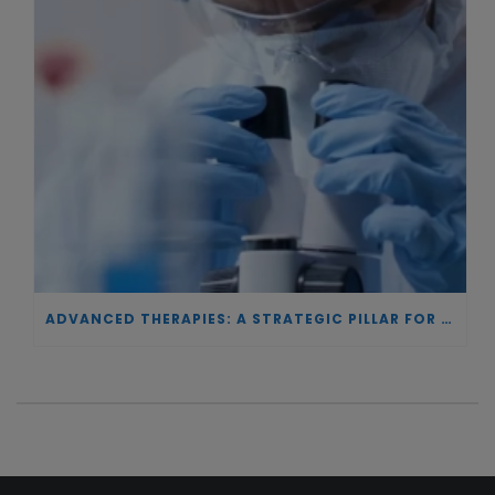
ADVANCED THERAPIES: A STRATEGIC PILLAR FOR EUROPEAN AUTONOMY IN BIOTECHNOLOGY AND HEALTH