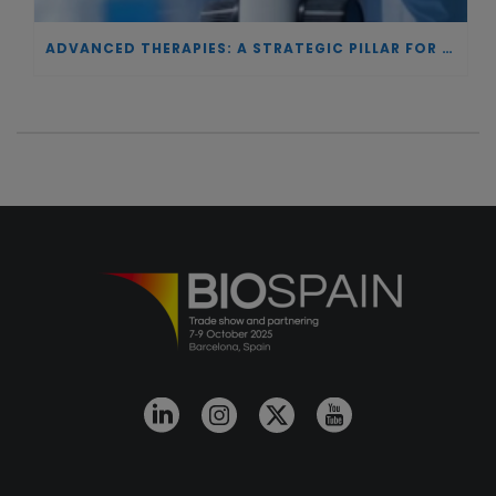
ADVANCED THERAPIES: A STRATEGIC PILLAR FOR EUROPEAN AUTONOMY IN BIOTECHNOLOGY AND HEALTH